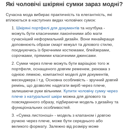
Які чоловічі шкіряні сумки зараз модні?
Сучасна мода вибирає практичність та елегантність, які
втілюються в наступних видах чоловічих сумок:
Шкіряні портфелі для документів
та ноутбука -
можуть бути класичними лаконічними або мати
сучасніший неформальний дизайн. Вони якнайкраще
доповнюють образи смарт кежуал та ділового стилю,
поєднуючись із брючними костюмами, блейзерами,
сорочками, прямими класичними джинсами.
Сумки через плече можуть бути варіацією того ж
портфеля, оснащеного довгим ременем, рюкзака з
однією лямкою, компактної моделі для документів,
месенджера і т.д. Основна особливість - зручний довгий
ремінь, що дозволяє надягати виріб через плече,
залишаючи руки вільними.
Купити чоловічу сумку через
плече з натуральної шкіри
можна для ділового та
повсякденного образу, підбираючи модель з дизайну та
функціональних особливостей.
«Сумка листоноші» - модель з клапаном і довгою
ручкою через плече, може бути середнього або
великого формату. Залежно від розміру може