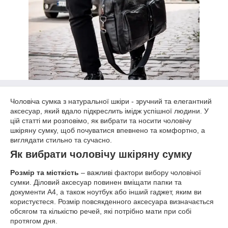
Чоловіча сумка з натуральної шкіри - зручний та елегантний
аксесуар, який вдало підкреслить імідж успішної людини. У
цій статті ми розповімо, як вибрати та носити чоловічу
шкіряну сумку, щоб почуватися впевнено та комфортно, а
виглядати стильно та сучасно.
Як вибрати чоловічу шкіряну сумку
Розмір та місткість
– важливі фактори вибору чоловічої
сумки. Діловий аксесуар повинен вміщати папки та
документи А4, а також ноутбук або інший гаджет, яким ви
користуєтеся. Розмір повсякденного аксесуара визначається
обсягом та кількістю речей, які потрібно мати при собі
протягом дня.