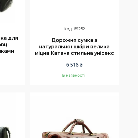
69252
ка для
Дорожня сумка з
авці
натуральної шкіри велика
чками
міцна Катана стильна унісекс
6 518 ₴
В наявності
Купити