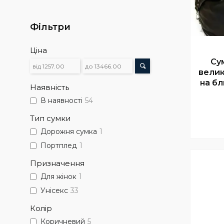
Фільтри
Ціна
Су
велик
на бл
Наявність
В наявності
54
Тип сумки
Дорожня сумка
1
Портплед
1
Призначення
Для жінок
1
Унісекс
33
Колір
Коричневий
5