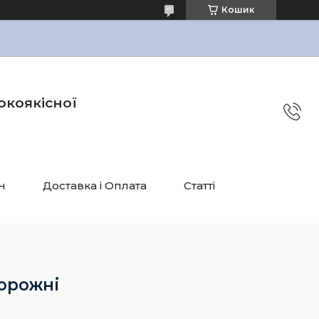
Кошик
окоякісної
н
Доставка і Оплата
Статті
орожні