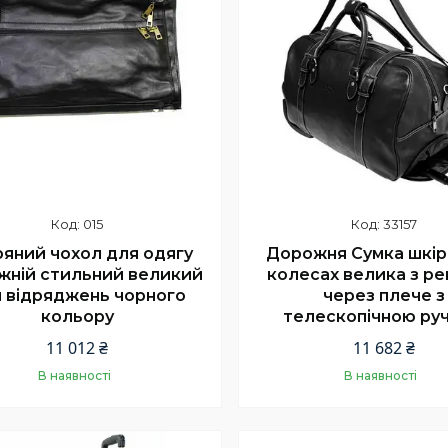
015
33157
яний чохол для одягу
Дорожня Сумка шкір
жній стильний великий
колесах велика з р
 відряджень чорного
через плече з
кольору
телескопічною ру
11 012 ₴
11 682 ₴
В наявності
В наявності
Купити
Купити