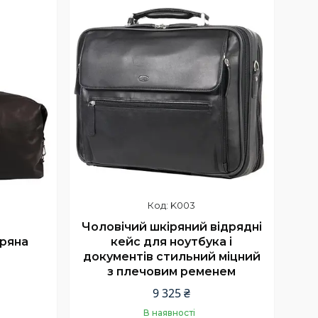
K003
Чоловічий шкіряний відрядні
іряна
кейс для ноутбука і
документів стильний міцний
з плечовим ременем
9 325 ₴
В наявності