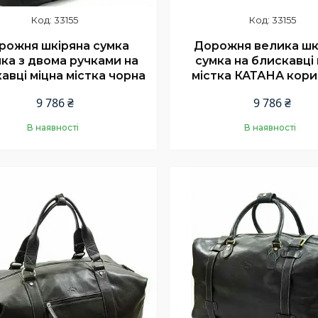
33155
33155
рожня шкіряна сумка
Дорожня велика шк
ка з двома ручками на
сумка на блискавці 
авці міцна містка чорна
містка КАТАНА кори
9 786 ₴
9 786 ₴
В наявності
В наявності
Купити
Купити