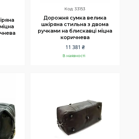
33153
Дорожня сумка велика
іряна
шкіряна стильна з двома
міцна
ручками на блискавці міцна
чнева
коричнева
11 381 ₴
В наявності
Купити