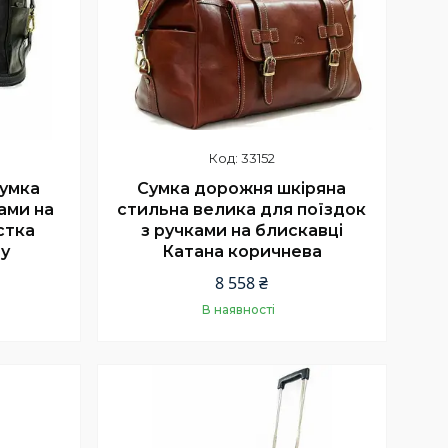
33152
сумка
Сумка дорожня шкіряна
ами на
стильна велика для поїздок
стка
з ручками на блискавці
ру
Катана коричнева
8 558 ₴
В наявності
Купити