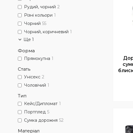
Рудий, чорний
2
Різні кольори
1
Чорний
55
Чорний, коричневий
1
Ще 1
Форма
Дор
Прямокутна
1
сум
Стать
блиск
Унісекс
2
Чоловічий
1
Тип
Кейс/Дипломат
1
Портплед
5
Сумка дорожня
52
Матеріал