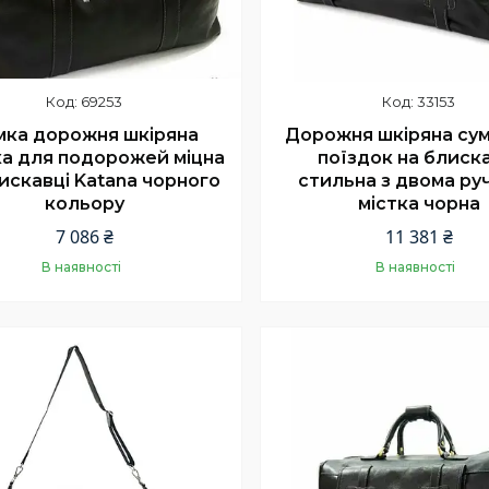
69253
33153
мка дорожня шкіряна
Дорожня шкіряна сум
а для подорожей міцна
поїздок на блиск
искавці Katana чорного
стильна з двома ру
кольору
містка чорна
7 086 ₴
11 381 ₴
В наявності
В наявності
Купити
Купити