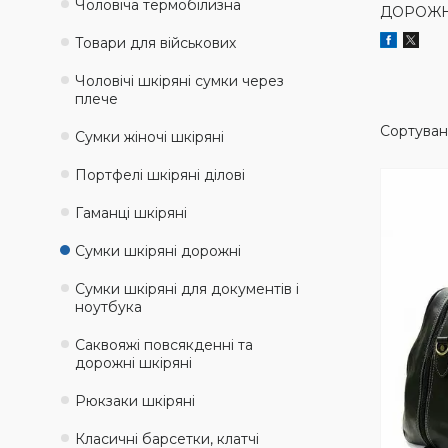
Чоловіча термобілизна
ДОРОЖНІ
Товари для військових
Чоловічі шкіряні сумки через
плече
Сумки жіночі шкіряні
Портфелі шкіряні ділові
Гаманці шкіряні
Сумки шкіряні дорожні
Сумки шкіряні для документів і
ноутбука
Саквояжі повсякденні та
дорожні шкіряні
Рюкзаки шкіряні
Класичні барсетки, клатчі