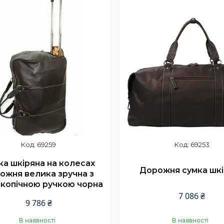
69259
69253
ка шкіряна на колесах
Дорожня сумка шк
ожня велика зручна з
копічною ручкою чорна
7 086 ₴
9 786 ₴
В наявності
В наявності