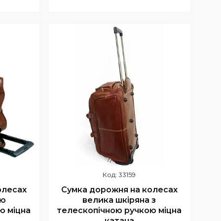
Купити
33159
олесах
Сумка дорожня на колесах
ою
велика шкіряна з
ю міцна
телескопічною ручкою міцна
катана