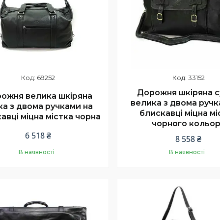
69252
33152
Дорожня шкіряна 
ожня велика шкіряна
велика з двома ручк
ка з двома ручками на
блискавці міцна мі
авці міцна містка чорна
чорного кольо
6 518 ₴
8 558 ₴
В наявності
В наявності
Купити
Купити