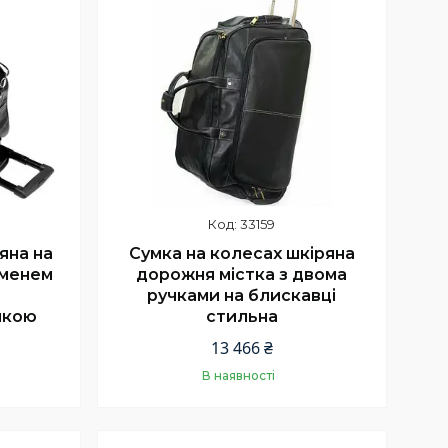
33159
яна на
Сумка на колесах шкіряна
еменем
дорожня містка з двома
ручками на блискавці
чкою
стильна
13 466 ₴
В наявності
Купити