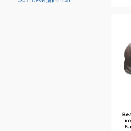
0504111766a9@gmail.com
Вел
ко
бл