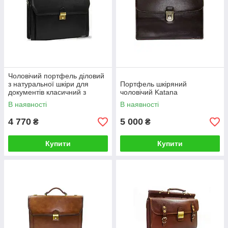
Чоловічий портфель діловий
з натуральної шкіри для
Портфель шкіряний
документів класичний з
чоловічий Katana
ременем на плече Катана
В наявності
В наявності
4 770
5 000
₴
₴
Купити
Купити