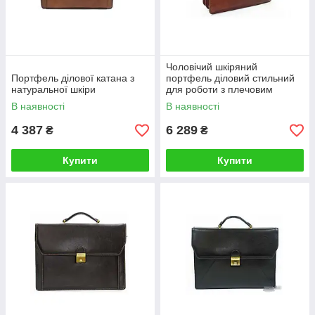
Чоловічий шкіряний
Портфель ділової катана з
портфель діловий стильний
натуральної шкіри
для роботи з плечовим
ременем на застібках
В наявності
В наявності
4 387
6 289
₴
₴
Купити
Купити