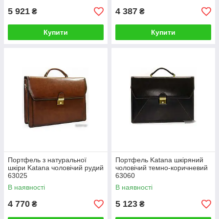
5 921
4 387
₴
₴
Купити
Купити
Портфель з натуральної
Портфель Katana шкіряний
шкіри Katana чоловічий рудий
чоловічий темно-коричневий
63025
63060
В наявності
В наявності
4 770
5 123
₴
₴