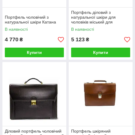
Портфель діловий з
Портфель чоловічий з
натуральної шкіри для
натуральної шкіри Катана
чоловіків міський для
документів класичний з
В наявності
В наявності
ременем на плече
4 770
5 123
₴
₴
Купити
Купити
Діловий портфель чоловічий
Портфель шкіряний