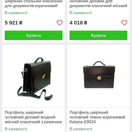
шкіряний стильний класичний
чоловічий діловий для
для документів коричневий
документів класичний міський
стильний рудий Katana
В наявності
В наявності
5 921
4 018
₴
₴
Купити
Купити
Портфель шкіряний
Портфель шкіряний
чоловічий діловий модний
чоловічий темно-коричневий
якісний класичний з ременем
Katana 63024
на плече
В наявності
В наявності