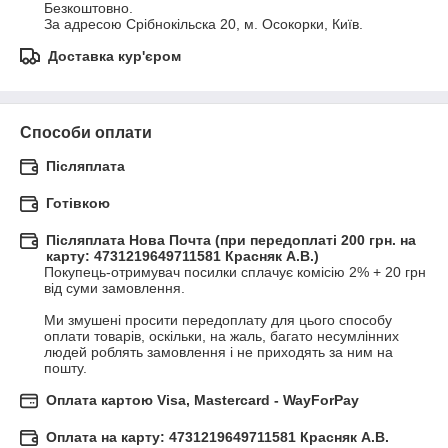
Безкоштовно.

За адресою Срібнокільска 20, м. Осокорки, Київ.
Доставка кур'єром
Способи оплати
Післяплата
Готівкою
Післяплата Нова Почта (при передоплаті 200 грн. на
карту: 4731219649711581 Красняк А.В.)
Покупець-отримувач посилки сплачує комісію 2% + 20 грн 
від суми замовлення.

Ми змушені просити передоплату для цього способу 
оплати товарів, оскільки, на жаль, багато несумлінних 
людей роблять замовлення і не приходять за ним на 
пошту.
Оплата картою Visa, Mastercard - WayForPay
Оплата на карту: 4731219649711581 Красняк А.В.