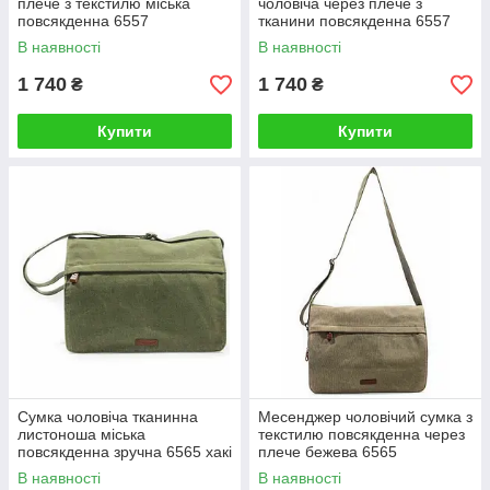
плече з текстилю міська
чоловіча через плече з
повсякденна 6557
тканини повсякденна 6557
темно-сіра
В наявності
В наявності
1 740
1 740
₴
₴
Купити
Купити
Сумка чоловіча тканинна
Месенджер чоловічий сумка з
листоноша міська
текстилю повсякденна через
повсякденна зручна 6565 хакі
плече бежева 6565
В наявності
В наявності