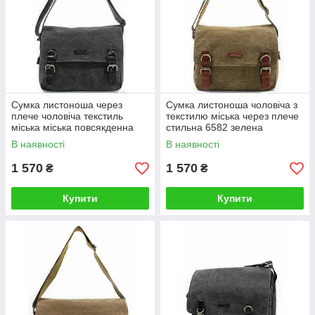
Сумка листоноша через
Сумка листоноша чоловіча з
плече чоловіча текстиль
текстилю міська через плече
міська міська повсякденна
стильна 6582 зелена
6582
В наявності
В наявності
1 570
1 570
₴
₴
Купити
Купити