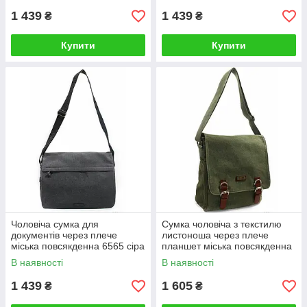
1 439
1 439
₴
₴
Купити
Купити
Чоловіча сумка для
Сумка чоловіча з текстилю
документів через плече
листоноша через плече
міська повсякденна 6565 сіра
планшет міська повсякденна
6558
В наявності
В наявності
1 439
1 605
₴
₴