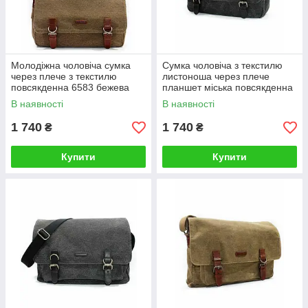
Молодіжна чоловіча сумка
Сумка чоловіча з текстилю
через плече з текстилю
листоноша через плече
повсякденна 6583 бежева
планшет міська повсякденна
6583 сіра
В наявності
В наявності
1 740
1 740
₴
₴
Купити
Купити