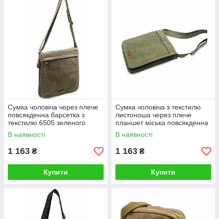
Сумка чоловіча через плече
Сумка чоловіча з текстилю
повсякденна барсетка з
листоноша через плече
текстилю 6505 зеленого
планшет міська повсякденна
кольору
6505
В наявності
В наявності
1 163
1 163
₴
₴
Купити
Купити