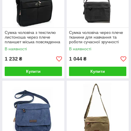
Сумка чоловіча з текстилю
Сумка чоловіча через плече
листоноша через плече
тканини для навчання та
планшет міська повсякденна
роботи сучасної зручності
71 чорна
В наявності
В наявності
1 232
1 044
₴
₴
Купити
Купити