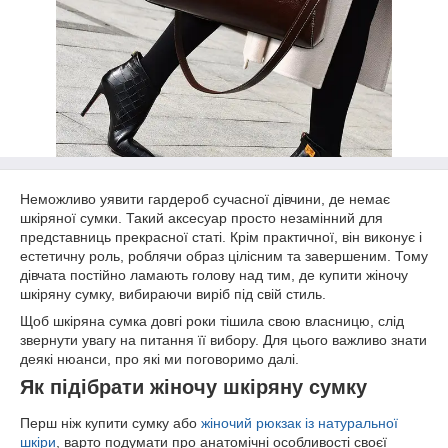
Неможливо уявити гардероб сучасної дівчини, де немає
шкіряної сумки. Такий аксесуар просто незамінний для
представниць прекрасної статі. Крім практичної, він виконує і
естетичну роль, роблячи образ цілісним та завершеним. Тому
дівчата постійно ламають голову над тим, де купити жіночу
шкіряну сумку, вибираючи виріб під свій стиль.
Щоб шкіряна сумка довгі роки тішила свою власницю, слід
звернути увагу на питання її вибору. Для цього важливо знати
деякі нюанси, про які ми поговоримо далі.
Як підібрати жіночу шкіряну сумку
Перш ніж купити сумку або
жіночий рюкзак із натуральної
шкіри
, варто подумати про анатомічні особливості своєї