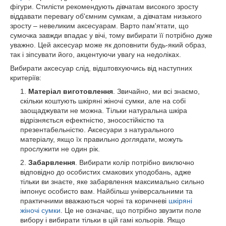
фігури. Стилісти рекомендують дівчатам високого зросту
віддавати перевагу об'ємним сумкам, а дівчатам низького
зросту – невеликим аксесуарам. Варто пам'ятати, що
сумочка завжди впадає у вічі, тому вибирати її потрібно дуже
уважно. Цей аксесуар може як доповнити будь-який образ,
так і зіпсувати його, акцентуючи увагу на недоліках.
Вибирати аксесуар слід, відштовхуючись від наступних
критеріїв:
Матеріал виготовлення
. Звичайно, ми всі знаємо,
скільки коштують шкіряні жіночі сумки, але на собі
заощаджувати не можна. Тільки натуральна шкіра
відрізняється ефектністю, зносостійкістю та
презентабельністю. Аксесуари з натурального
матеріалу, якщо їх правильно доглядати, можуть
прослужити не один рік.
Забарвлення
. Вибирати колір потрібно виключно
відповідно до особистих смакових уподобань, адже
тільки ви знаєте, яке забарвлення максимально сильно
імпонує особисто вам. Найбільш універсальними та
практичними вважаються чорні та коричневі
шкіряні
жіночі сумки
. Це не означає, що потрібно звузити поле
вибору і вибирати тільки в цій гамі кольорів. Якщо