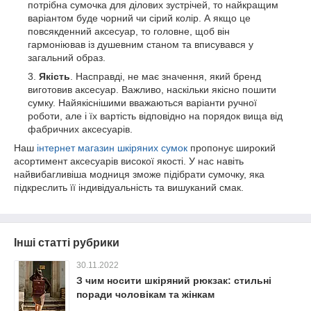
потрібна сумочка для ділових зустрічей, то найкращим
варіантом буде чорний чи сірий колір. А якщо це
повсякденний аксесуар, то головне, щоб він
гармоніював із душевним станом та вписувався у
загальний образ.
Якість
. Насправді, не має значення, який бренд
виготовив аксесуар. Важливо, наскільки якісно пошити
сумку. Найякіснішими вважаються варіанти ручної
роботи, але і їх вартість відповідно на порядок вища від
фабричних аксесуарів.
Наш
інтернет магазин шкіряних сумок
пропонує широкий
асортимент аксесуарів високої якості. У нас навіть
найвибагливіша модниця зможе підібрати сумочку, яка
підкреслить її індивідуальність та вишуканий смак.
Інші статті рубрики
30.11.2022
З чим носити шкіряний рюкзак: стильні
поради чоловікам та жінкам