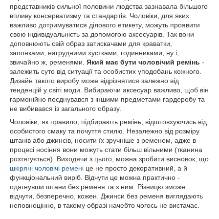
представників сильної половини людства зазнавала більшого
впливу консерватизму та стандартів. Чоловіки, для яких
важливо дотримуватися ділового етикету, можуть проявити
свою індивідуальність за допомогою аксесуарів. Так вони
доповнюють свій образ затискачами для краватки,
запонками, нагрудними хустками, годинниками, ну і,
звичайно ж, ременями.
Який має бути чоловічий ремінь
-
залежить суто від ситуації та особистих уподобань кожного.
Дизайн такого виробу може відрізнятися залежно від
тенденцій у світі моди. Вибираючи аксесуар важливо, щоб він
гармонійно поєднувався з іншими предметами гардеробу та
не вибивався із загального образу.
Чоловіки, як правило, підбирають ремінь, відштовхуючись від
особистого смаку та почуття стилю. Незалежно від розміру
штанів або джинсів, носити їх зручніше з ременем, адже в
процесі носіння вони можуть стати більш вільними (тканина
розтягується). Виходячи з цього, можна зробити висновок, що
шкіряні чоловічі ремені
це не просто декоративний, а й
функціональний виріб. Відчути це можна практично -
одягнувши штани без ременя та з ним. Різницю зможе
відчути, безперечно, кожен. Джинси без ременя виглядають
неповноцінно, в такому образі начебто чогось не вистачає.