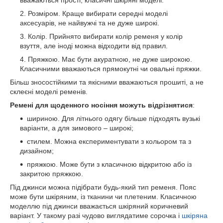
Розміром. Краще вибирати середні моделі
аксесуарів, не найвужчі та не дуже широкі.
Колір. Прийнято вибирати колір ременя у колір
взуття, але іноді можна відходити від правил.
Пряжкою. Має бути акуратною, не дуже широкою.
Класичними вважаються прямокутні чи овальні пряжки.
Більш зносостійкими та якісними вважаються прошиті, а не
склеєні моделі ременів.
Ремені для щоденного носіння можуть відрізнятися
:
шириною. Для літнього одягу більше підходять вузькі
варіанти, а для зимового – широкі;
стилем. Можна експериментувати з кольором та з
дизайном;
пряжкою. Може бути з класичною відкритою або із
закритою пряжкою.
Під джинси можна підібрати будь-який тип ременя. Пояс
може бути шкіряним, із тканини чи плетеним. Класичною
моделлю під джинси вважається шкіряний коричневий
варіант. У такому разі чудово виглядатиме сорочка і
шкіряна