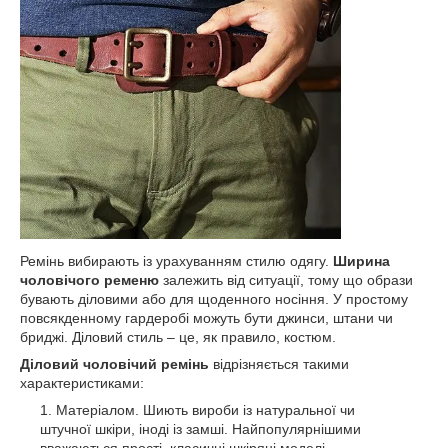
Ремінь вибирають із урахуванням стилю одягу.
Ширина
чоловічого ременю
залежить від ситуації, тому що образи
бувають діловими або для щоденного носіння. У простому
повсякденному гардеробі можуть бути джинси, штани чи
бриджі. Діловий стиль – це, як правило, костюм.
Діловий чоловічий ремінь
відрізняється такими
характеристиками:
Матеріалом. Шиють вироби із натуральної чи
штучної шкіри, іноді із замші. Найпопулярнішими
вважаються прості, класичні шкіряні моделі.