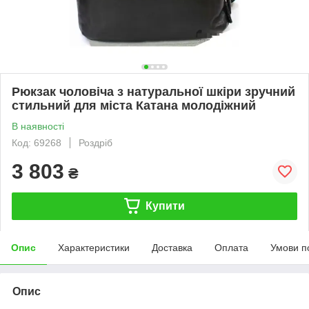
Рюкзак чоловіча з натуральної шкіри зручний
стильний для міста Катана молодіжний
В наявності
Код: 69268
Роздріб
3 803
₴
Купити
Опис
Характеристики
Доставка
Оплата
Умови п
Опис