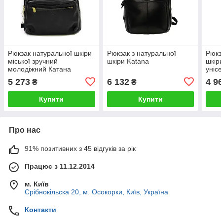
Рюкзак натуральної шкіри
Рюкзак з натуральної
Рюкз
міської зручний
шкіри Katana
шкір
молодіжний Катана
уніс
чорного кольору
чорн
5 273
6 132
4 9
₴
₴
Купити
Купити
Про нас
91% позитивних з 45 відгуків за рік
Працює з 11.12.2014
м. Київ
Срібнокільска 20, м. Осокорки, Київ, Україна
Контакти