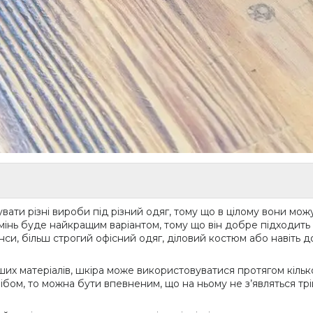
вати різні вироби під різний одяг, тому що в цілому вони можут
емінь буде найкращим варіантом, тому що він добре підходить
и, більш строгий офісний одяг, діловий костюм або навіть до
інших матеріалів, шкіра може використовуватися протягом кільк
ібом, то можна бути впевненим, що на ньому не з’являться тр