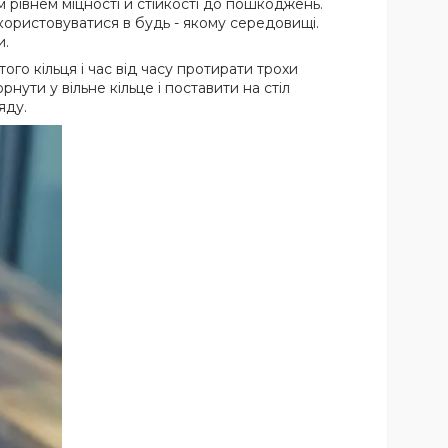
м рівнем міцності й стійкості до пошкоджень.
користовуватися в будь - якому середовищі.
и.
ого кільця і час від часу протирати трохи
ути у вільне кільце і поставити на стіл
яду.