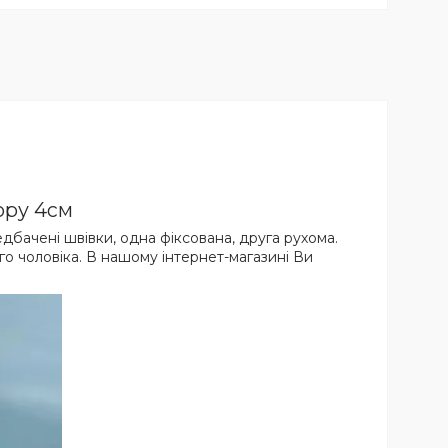
ору 4см
едбачені швівки, одна фіксована, друга рухома.
ного чоловіка. В нашому інтернет-магазині Ви