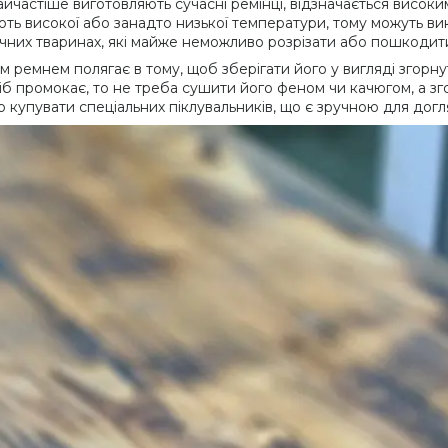
найчастіше виготовляють сучасні ремінці, відзначається високи
ють високої або занадто низької температури, тому можуть ви
тичних тваринах, які майже неможливо розрізати або пошкодит
м ремнем полягає в тому, щоб зберігати його у вигляді згорнут
промокає, то не треба сушити його феном чи качюгом, а згорн
 купувати спеціальних піклувальників, що є зручною для догл