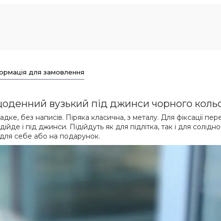
ормація для замовлення
 щоденний вузький під джинси чорного коль
дке, без написів. Піряка класична, з металу. Для фіксації пер
дійде і під джинси. Підійдуть як для підлітка, так і для солід
 для себе або на подарунок.