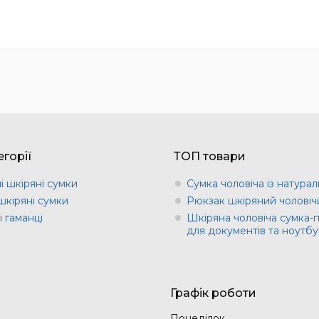
горії
ТОП товари
і шкіряні сумки
Сумка чоловіча із натурал
шкіряні сумки
Рюкзак шкіряний чоловіч
 гаманці
Шкіряна чоловіча сумка-
для документів та ноутбу
Графік роботи
Понеділок