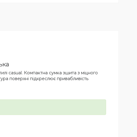
ська
илі casual. Компактна сумка зшита з міцного
тура поверхні підкреслює привабливість