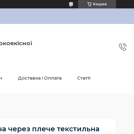
Кошик
окоякісної
н
Доставка і Оплата
Статті
ча через плече текстильна