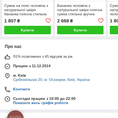
Сумка на пояс чоловіча з
Бананка чоловіча з
Сумк
натуральної шкіри
натуральної шкіри поясна
нату
бананка поясна стильна
сумка стильна зручна
чоло
Katana молодіжна
зручна якісна Катана
моло
1 807
2 668
1 8
₴
₴
місь
Купити
Купити
Про нас
91% позитивних з 45 відгуків за рік
Працює з 11.12.2014
м. Київ
Срібнокільска 20, м. Осокорки, Київ, Україна
Контакти
Сьогодні працює з 10:00 до 22:00
Показати весь графік роботи
КНОПКА