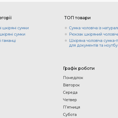
горії
ТОП товари
і шкіряні сумки
Сумка чоловіча із натурал
шкіряні сумки
Рюкзак шкіряний чоловіч
 гаманці
Шкіряна чоловіча сумка-
для документів та ноутбу
Графік роботи
Понеділок
Вівторок
Середа
Четвер
Пʼятниця
Субота