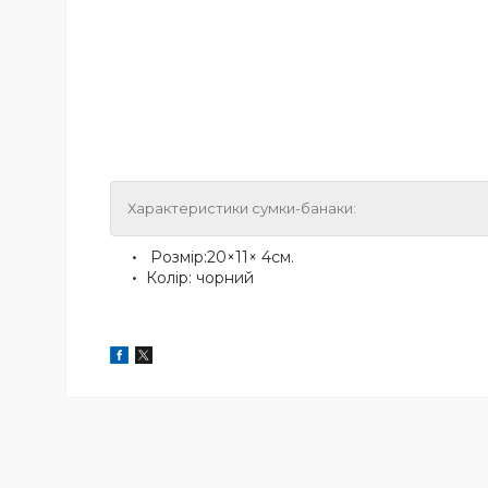
Характеристики сумки-банаки:
Розмір:20×11× 4см.
Колір: чорний