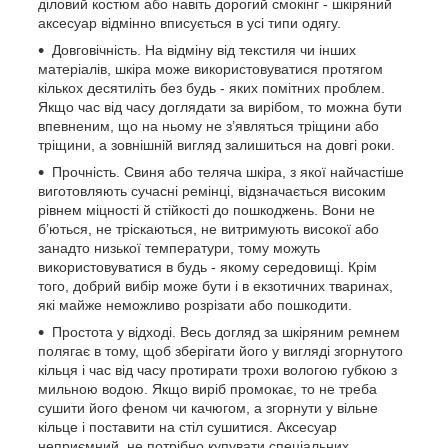
діловий костюм або навіть дорогий смокінг - шкіряний
аксесуар відмінно вписується в усі типи одягу.
Довговічність. На відміну від текстиля чи інших
матеріалів, шкіра може використовуватися протягом
кількох десятиліть без будь - яких помітних проблем.
Якщо час від часу доглядати за вирібом, то можна бути
впевненим, що на ньому не з’являться тріщини або
тріщини, а зовнішній вигляд залишиться на довгі роки.
Прочність. Свиня або теляча шкіра, з якої найчастіше
виготовляють сучасні ремінці, відзначається високим
рівнем міцності й стійкості до пошкоджень. Вони не
б’ються, не тріскаються, не витримують високої або
занадто низької температури, тому можуть
використовуватися в будь - якому середовищі. Крім
того, добрий вибір може бути і в екзотичних тваринах,
які майже неможливо розрізати або пошкодити.
Простота у відході. Весь догляд за шкіряним ремнем
полягає в тому, щоб зберігати його у вигляді згорнутого
кільця і час від часу протирати трохи вологою губкою з
мильною водою. Якщо виріб промокає, то не треба
сушити його феном чи качюгом, а згорнути у вільне
кільце і поставити на стіл сушитися. Аксесуар
неприємний, не потрібно купувати спеціальних