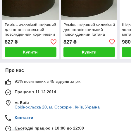
Ремінь чоловічий шкіряний
Ремінь шкіряний чоловічий
Шкір
для штанів стильний
для штанів стильний
чоло
повсякденний коричневий
повсякденний Катана
мета
гладкий 4 см "Катана"
коричневий гладкий 4 см
джин
827
827
980
₴
₴
Купити
Купити
Про нас
91% позитивних з 45 відгуків за рік
Працює з 11.12.2014
м. Київ
Срібнокільска 20, м. Осокорки, Київ, Україна
Контакти
Сьогодні працює з 10:00 до 22:00