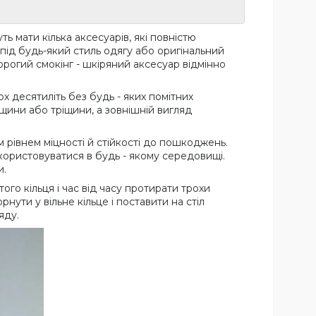
ь мати кілька аксесуарів, які повністю
 під будь-який стиль одягу або оригінальний
рогий смокінг - шкіряний аксесуар відмінно
ох десятиліть без будь - яких помітних
іщини або тріщини, а зовнішній вигляд
м рівнем міцності й стійкості до пошкоджень.
користовуватися в будь - якому середовищі.
и.
ого кільця і час від часу протирати трохи
ути у вільне кільце і поставити на стіл
яду.