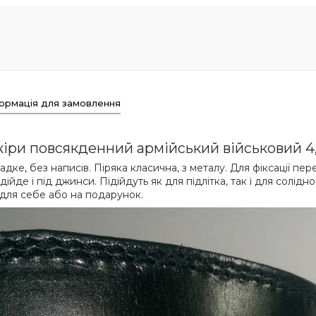
ормація для замовлення
кіри повсякденний армійський військовий 4
дке, без написів. Піряка класична, з металу. Для фіксації пер
дійде і під джинси. Підійдуть як для підлітка, так і для солід
 для себе або на подарунок.