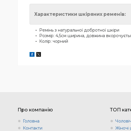
Характеристики шкіряних ременів:
Ремінь з натуральної добротної шкіри
Розмір: 4,5см ширина, довжина вкорочуєт
Колір: чорний
Про компанію
ТОП кате
Головна
Чоловіч
Контакти
Жіночі 