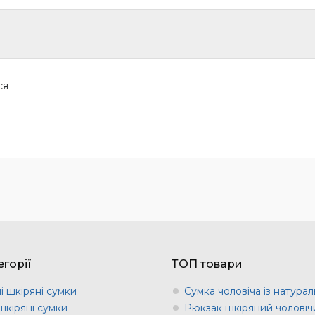
ься
горії
ТОП товари
і шкіряні сумки
Сумка чоловіча із натурал
шкіряні сумки
Рюкзак шкіряний чоловіч