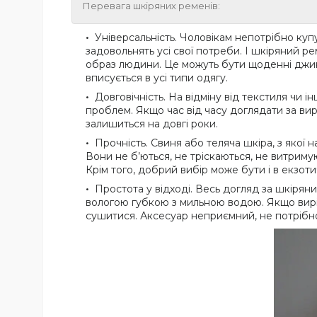
Перевага шкіряних ременів:
Універсальність. Чоловікам непотрібно купу
задовольнять усі свої потреби. І шкіряний р
образ людини. Це можуть бути щоденні джинс
вписується в усі типи одягу.
Довговічність. На відміну від текстиля чи 
проблем. Якщо час від часу доглядати за вир
залишиться на довгі роки.
Прочність. Свиня або теляча шкіра, з якої 
Вони не б’ються, не тріскаються, не витриму
Крім того, добрий вибір може бути і в екзо
Простота у відході. Весь догляд за шкіряни
вологою губкою з мильною водою. Якщо виріб 
сушитися. Аксесуар неприємний, не потрібно