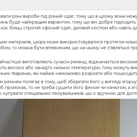
вати різні вироби під різний одяг, тому що в цілому вони можут
емінь буде найкращим варіантом, тому що він добре підходить
и, більш строгий офісний одяг, діловий костюм або навіть до
інших матеріалів, шкіра може використовуватися протягом кільк
ібом, то можна бути впевненим, що на ньому не з’являться тр
найчастіше виготовляють сучасні ремінці, відзначається високи
ють високої або занадто низької температури, тому можуть ви
тичних тваринах, які майже неможливо розрізати або пошкодит
м ремнем полягає в тому, щоб зберігати його у вигляді згорнут
промокає, то не треба сушити його феном чи качюгом, а згорн
 купувати спеціальних піклувальників, що є зручною для догл