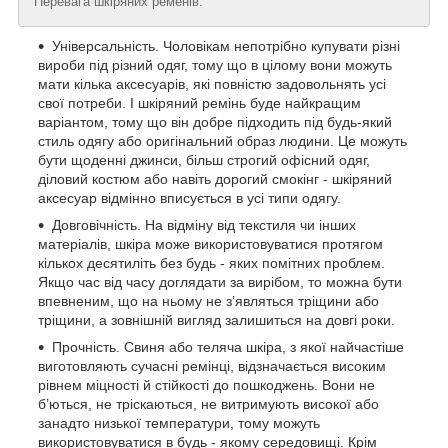
Перевага шкіряних ременів:
Універсальність. Чоловікам непотрібно купувати різні
вироби під різний одяг, тому що в цілому вони можуть
мати кілька аксесуарів, які повністю задовольнять усі
свої потреби. І шкіряний ремінь буде найкращим
варіантом, тому що він добре підходить під будь-який
стиль одягу або оригінальний образ людини. Це можуть
бути щоденні джинси, більш строгий офісний одяг,
діловий костюм або навіть дорогий смокінг - шкіряний
аксесуар відмінно вписується в усі типи одягу.
Довговічність. На відміну від текстиля чи інших
матеріалів, шкіра може використовуватися протягом
кількох десятиліть без будь - яких помітних проблем.
Якщо час від часу доглядати за вирібом, то можна бути
впевненим, що на ньому не з’являться тріщини або
тріщини, а зовнішній вигляд залишиться на довгі роки.
Прочність. Свиня або теляча шкіра, з якої найчастіше
виготовляють сучасні ремінці, відзначається високим
рівнем міцності й стійкості до пошкоджень. Вони не
б’ються, не тріскаються, не витримують високої або
занадто низької температури, тому можуть
використовуватися в будь - якому середовищі. Крім