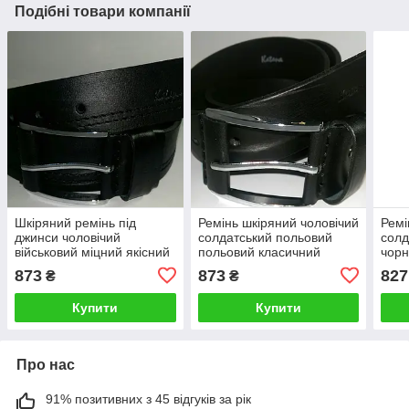
Подібні товари компанії
Шкіряний ремінь під
Ремінь шкіряний чоловічий
Ремі
джинси чоловічий
солдатський польовий
солд
військовий міцний якісний
польовий класичний
чорн
Катана чорний 4,5 см
гладкий Катана чорний 4,5
873
873
827
₴
₴
см
Купити
Купити
Про нас
91% позитивних з 45 відгуків за рік