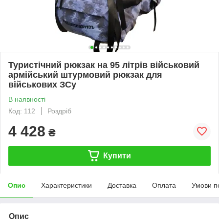
Туристічний рюкзак на 95 літрів військовий
армійський штурмовий рюкзак для
військових ЗСу
В наявності
Код: 112
Роздріб
4 428
₴
Купити
Опис
Характеристики
Доставка
Оплата
Умови п
Опис