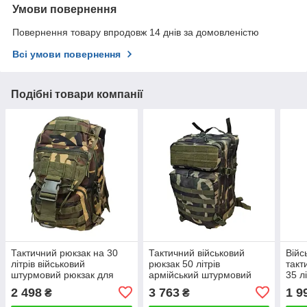
Умови повернення
Повернення товару впродовж 14 днів за домовленістю
Всі умови повернення
Подібні товари компанії
Тактичний рюкзак на 30
Тактичний військовий
Війс
літрів військовий
рюкзак 50 літрів
такт
штурмовий рюкзак для
армійський штурмовий
35 л
бойців ЗСУ армійський
для бійців ЗСУ похідний
рюкз
2 498
3 763
1 9
₴
₴
мультикамі
щіль