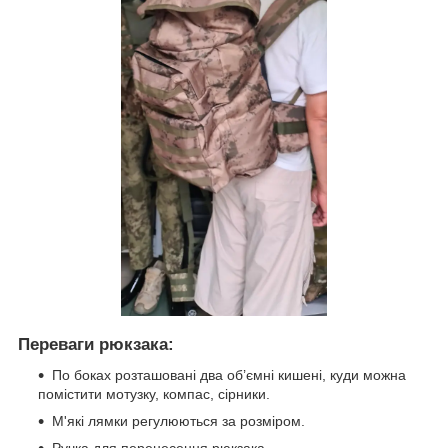
Переваги рюкзака:
По боках розташовані два об’ємні кишені, куди можна
помістити мотузку, компас, сірники.
М'які лямки регулюються за розміром.
Ручка для перенесення рюкзака.