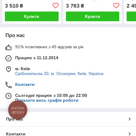
для бійців ЗСУ похідний
бойц
3 510
3 763
2 4
₴
₴
муль
Купити
Купити
Про нас
91% позитивних з 45 відгуків за рік
Працює з 11.12.2014
м. Київ
Срібнокільска 20, м. Осокорки, Київ, Україна
Контакти
Сьогодні працює з 10:00 до 22:00
Показати весь графік роботи
КНОПКА
ЗВ'ЯЗКУ
Про нас
Контакти