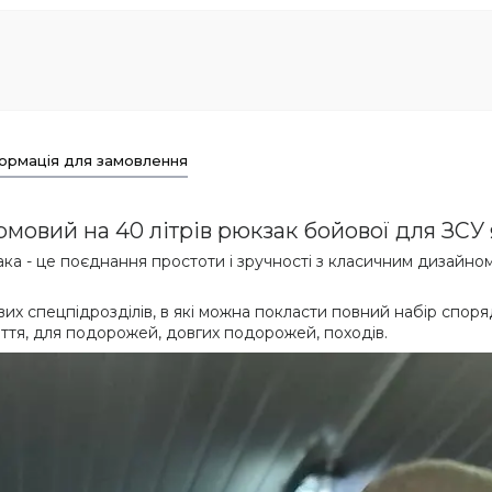
ормація для замовлення
мовий на 40 літрів рюкзак бойової для ЗСУ
ка - це поєднання простоти і зручності з класичним дизайном
их спецпідрозділів, в які можна покласти повний набір спо
ття, для подорожей, довгих подорожей, походів.