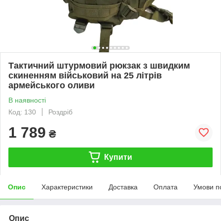
Тактичний штурмовий рюкзак з швидким
скиненням військовий на 25 літрів
армейського оливи
В наявності
Код: 130
Роздріб
1 789
₴
Купити
Опис
Характеристики
Доставка
Оплата
Умови п
Опис