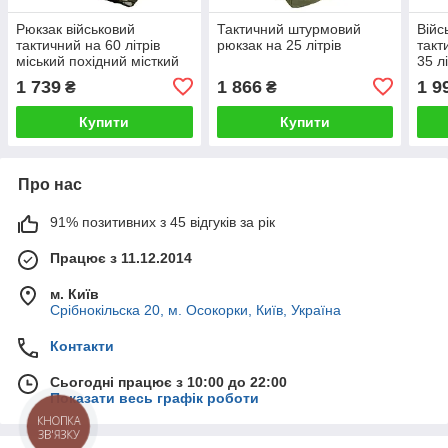
Рюкзак військовий
Тактичний штурмовий
Війс
тактичний на 60 літрів
рюкзак на 25 літрів
такт
міський похідний місткий
35 л
міський рюкзак для
рюкз
1 739
1 866
1 9
₴
₴
хлопця
щіль
Купити
Купити
Про нас
91% позитивних з 45 відгуків за рік
Працює з 11.12.2014
м. Київ
Срібнокільска 20, м. Осокорки, Київ, Україна
Контакти
Сьогодні працює з 10:00 до 22:00
Показати весь графік роботи
КНОПКА
ЗВ'ЯЗКУ