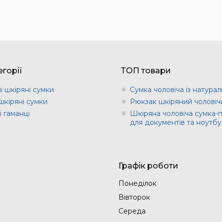
горії
ТОП товари
і шкіряні сумки
Сумка чоловіча із натурал
шкіряні сумки
Рюкзак шкіряний чоловіч
 гаманці
Шкіряна чоловіча сумка-
для документів та ноутбу
Графік роботи
Понеділок
Вівторок
Середа