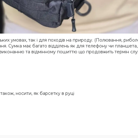
ьких умовах, так і для походів на природу. (Полювання, риболо
я. Сумка має багато відділень як для телефону чи планшета, 
му виконанню та відмінному пошиттю що продовжить термін слу
також, носити, як барсетку в руці