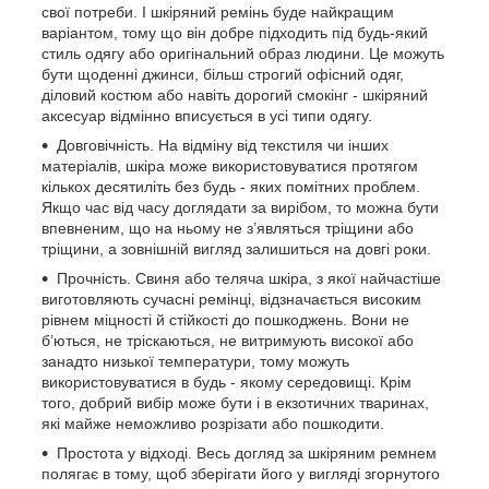
свої потреби. І шкіряний ремінь буде найкращим
варіантом, тому що він добре підходить під будь-який
стиль одягу або оригінальний образ людини. Це можуть
бути щоденні джинси, більш строгий офісний одяг,
діловий костюм або навіть дорогий смокінг - шкіряний
аксесуар відмінно вписується в усі типи одягу.
Довговічність. На відміну від текстиля чи інших
матеріалів, шкіра може використовуватися протягом
кількох десятиліть без будь - яких помітних проблем.
Якщо час від часу доглядати за вирібом, то можна бути
впевненим, що на ньому не з’являться тріщини або
тріщини, а зовнішній вигляд залишиться на довгі роки.
Прочність. Свиня або теляча шкіра, з якої найчастіше
виготовляють сучасні ремінці, відзначається високим
рівнем міцності й стійкості до пошкоджень. Вони не
б’ються, не тріскаються, не витримують високої або
занадто низької температури, тому можуть
використовуватися в будь - якому середовищі. Крім
того, добрий вибір може бути і в екзотичних тваринах,
які майже неможливо розрізати або пошкодити.
Простота у відході. Весь догляд за шкіряним ремнем
полягає в тому, щоб зберігати його у вигляді згорнутого