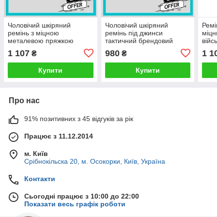
Чоловічий шкіряний
Чоловічий шкіряний
Ремі
ремінь з міцною
ремінь під джинси
міцн
металевою пряжкою
тактичний брендовий
війс
тактичний для військових
чорного кольору
см к
1 107
980
1 1
₴
₴
чорний 4,5 см
Купити
Купити
Про нас
91% позитивних з 45 відгуків за рік
Працює з 11.12.2014
м. Київ
Срібнокільска 20, м. Осокорки, Київ, Україна
Контакти
Сьогодні працює з 10:00 до 22:00
Показати весь графік роботи