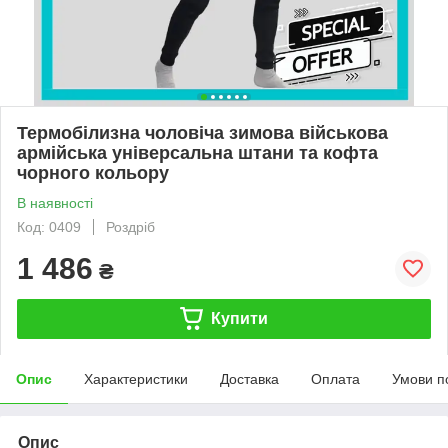
Термобілизна чоловіча зимова військова
армійська універсальна штани та кофта
чорного кольору
В наявності
Код: 0409
Роздріб
1 486
₴
Купити
Опис
Характеристики
Доставка
Оплата
Умови п
Опис