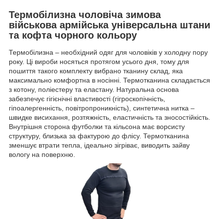
Термобілизна чоловіча зимова
військова армійська універсальна штани
та кофта чорного кольору
Термобілизна – необхідний одяг для чоловіків у холодну пору
року. Ці вироби носяться протягом усього дня, тому для
пошиття такого комплекту вибрано тканину склад, яка
максимально комфортна в носінні. Термотканина складається
з котону, поліестеру та еластану. Натуральна основа
забезпечує гігієнічні властивості (гігроскопічність,
гіпоалергенність, повітропроникність), синтетична нитка –
швидке висихання, розтяжність, еластичність та зносостійкість.
Внутрішня сторона футболки та кільсона має ворсисту
структуру, близька за фактурою до флісу. Термотканина
зменшує втрати тепла, ідеально зігріває, виводить зайву
вологу на поверхню.