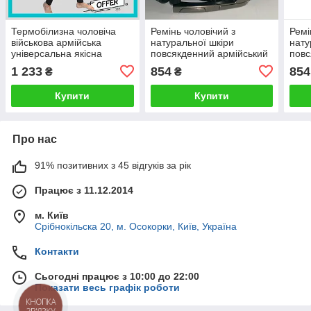
Термобілизна чоловіча
Ремінь чоловічий з
Ремі
військова армійська
натуральної шкіри
нату
універсальна якісна
повсякденний армійський
повс
зимова чорного кольору
військовий 4,5 см чорний
повс
1 233
854
854
₴
₴
війс
чорн
Купити
Купити
стро
Про нас
91% позитивних з 45 відгуків за рік
Працює з 11.12.2014
м. Київ
Срібнокільска 20, м. Осокорки, Київ, Україна
Контакти
Сьогодні працює з 10:00 до 22:00
Показати весь графік роботи
КНОПКА