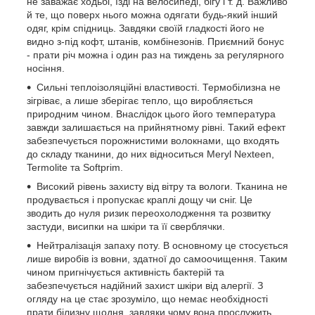
не заважає ходьбі, їзді на велосипеді, бігу і т. д. Важливо
й те, що поверх нього можна одягати будь-який інший
одяг, крім спідниць. Завдяки своїй гладкості його не
видно з-під кофт, штанів, комбінезонів. Приємний бонус
- прати річ можна і один раз на тиждень за регулярного
носіння.
Сильні теплоізоляційні властивості. Термобілизна не
зігріває, а лише зберігає тепло, що виробляється
природним чином. Внаслідок цього його температура
завжди залишається на прийнятному рівні. Такий ефект
забезпечується порожнистими волокнами, що входять
до складу тканини, до них відноситься Meryl Nexteen,
Termolite та Softprim.
Високий рівень захисту від вітру та вологи. Тканина не
продувається і пропускає краплі дощу чи сніг. Це
зводить до нуля ризик переохолодження та розвитку
застуди, висипки на шкіри та її сверблячки.
Нейтралізація запаху поту. В основному це стосується
лише виробів із вовни, здатної до самоочищення. Таким
чином пригнічується активність бактерій та
забезпечується надійний захист шкіри від алергії. З
огляду на це стає зрозуміло, що немає необхідності
прати білизну щодня, завдяки чому вона прослужить