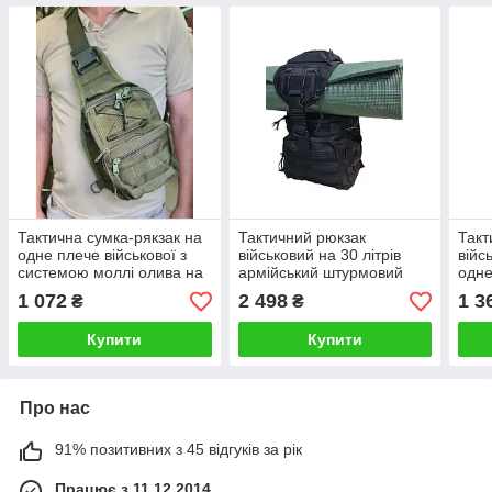
Тактична сумка-рякзак на
Тактичний рюкзак
Такт
одне плече військової з
військовий на 30 літрів
війс
системою моллі олива на
армійський штурмовий
одне
2,5 літра
рюкзак для військових
водо
1 072
2 498
1 3
₴
₴
ВСУ чорний
муль
Купити
Купити
Про нас
91% позитивних з 45 відгуків за рік
Працює з 11.12.2014