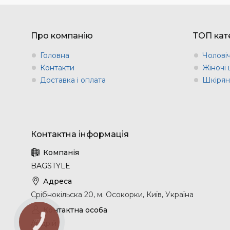
Про компанію
ТОП кате
Головна
Чоловіч
Контакти
Жіночі 
Доставка і оплата
Шкіряні
BAGSTYLE
Срібнокільска 20, м. Осокорки, Київ, Україна
Андрій
КНОПКА
ЗВ'ЯЗКУ