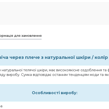
ормація для замовлення
іча через плече з натуральної шкіри / колі
з натуральної телячої шкіри, має високоякісне оздоблення та
яду виробу. Сумка відповідає останнім тенденціям моди та як
Особливості виробу:
ра