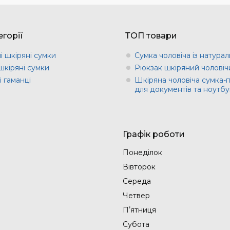
горії
ТОП товари
і шкіряні сумки
Сумка чоловіча із натурал
шкіряні сумки
Рюкзак шкіряний чоловіч
 гаманці
Шкіряна чоловіча сумка-
для документів та ноутбу
Графік роботи
Понеділок
Вівторок
Середа
Четвер
Пʼятниця
Субота