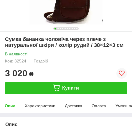
Сумка бананка чоловіча через плече з
натуральної шкіри / колір рудий / 38×12×3 см
В наявності
Код: 32524
Роздріб
3 020
₴
Купити
Опис
Характеристики
Доставка
Оплата
Умови п
Опис