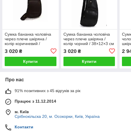
Сумка бананка чоловіча
Сумка бананка чоловіча
Сумк
через плече шкіряна /
через плече шкіряна /
чоло
колір коричневий /
колір чорний / 38×12×3 см
шкір
38×12×3 см
25×
3 020
3 020
2 9
₴
₴
Купити
Купити
Про нас
91% позитивних з 45 відгуків за рік
Працює з 11.12.2014
м. Київ
Срібнокільска 20, м. Осокорки, Київ, Україна
Контакти