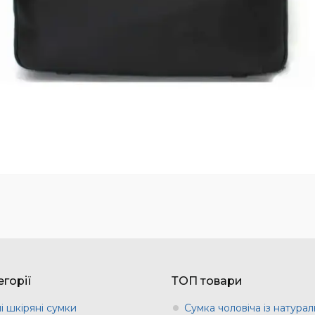
горії
ТОП товари
і шкіряні сумки
Сумка чоловіча із натурал