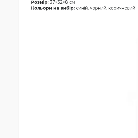
Розмір:
37×32×8 см
Кольори на вибір:
синій, чорний, коричневий