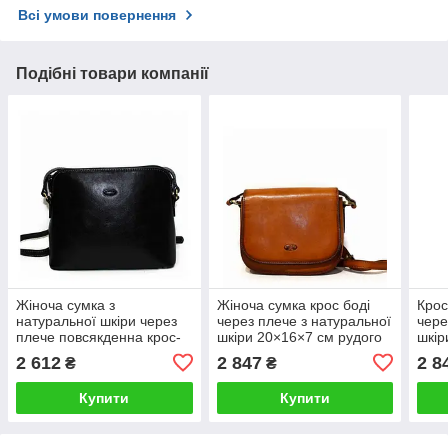
Всі умови повернення
Подібні товари компанії
Жіноча сумка з
Жіноча сумка крос боді
Крос
натуральної шкіри через
через плече з натуральної
чере
плече повсякденна крос-
шкіри 20×16×7 см рудого
шкір
боді 23×20×8 см чорна
кольору
кори
2 612
2 847
2 8
₴
₴
Купити
Купити