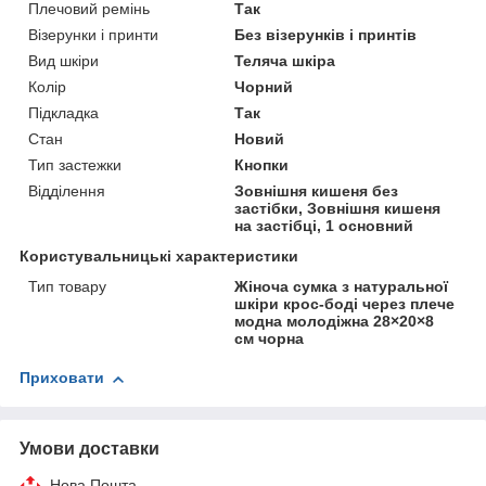
Плечовий ремінь
Так
Візерунки і принти
Без візерунків і принтів
Вид шкіри
Теляча шкіра
Колір
Чорний
Підкладка
Так
Стан
Новий
Тип застежки
Кнопки
Відділення
Зовнішня кишеня без
застібки, Зовнішня кишеня
на застібці, 1 основний
Користувальницькі характеристики
Тип товару
Жіноча сумка з натуральної
шкіри крос-боді через плече
модна молодіжна 28×20×8
см чорна
Приховати
Умови доставки
Нова Пошта