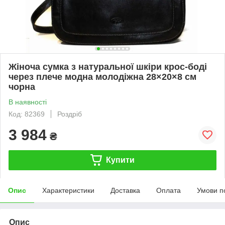
Жіноча сумка з натуральної шкіри крос-боді
через плече модна молодіжна 28×20×8 см
чорна
В наявності
Код: 82369
Роздріб
3 984
₴
Купити
Опис
Характеристики
Доставка
Оплата
Умови п
Опис