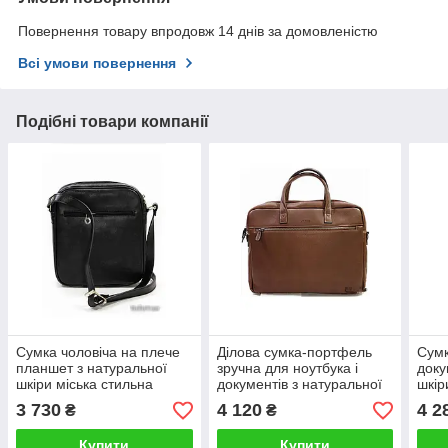
Повернення товару впродовж 14 днів за домовленістю
Всі умови повернення
Подібні товари компанії
Сумка чоловіча на плече
Ділова сумка-портфель
Сумк
планшет з натуральної
зручна для ноутбука і
доку
шкіри міська стильна
документів з натуральної
шкір
ділова міська стильна для
шкіри Катана
37×
3 730
4 120
4 2
₴
₴
документів якісна
Купити
Купити