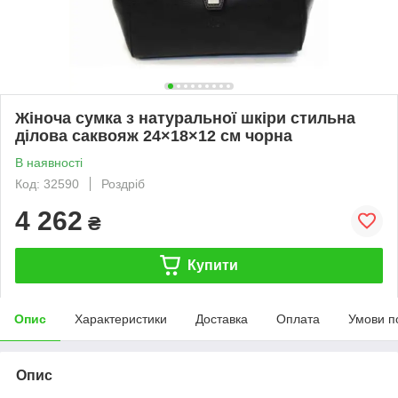
Жіноча сумка з натуральної шкіри стильна
ділова саквояж 24×18×12 см чорна
В наявності
Код: 32590
Роздріб
4 262
₴
Купити
Опис
Характеристики
Доставка
Оплата
Умови п
Опис