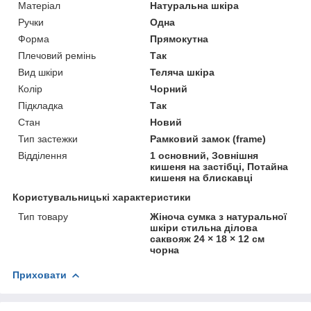
Матеріал
Натуральна шкіра
Ручки
Одна
Форма
Прямокутна
Плечовий ремінь
Так
Вид шкіри
Теляча шкіра
Колір
Чорний
Підкладка
Так
Стан
Новий
Тип застежки
Рамковий замок (frame)
Відділення
1 основний, Зовнішня
кишеня на застібці, Потайна
кишеня на блискавці
Користувальницькі характеристики
Тип товару
Жіноча сумка з натуральної
шкіри стильна ділова
саквояж 24 × 18 × 12 см
чорна
Приховати