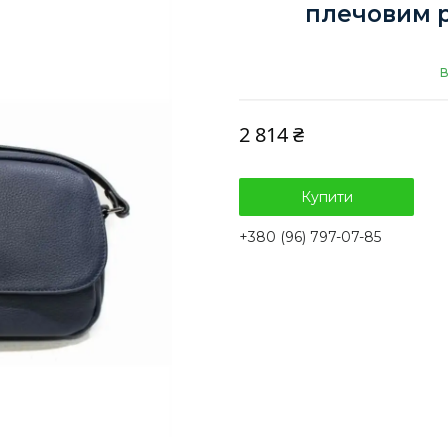
плечовим р
В
2 814 ₴
Купити
+380 (96) 797-07-85