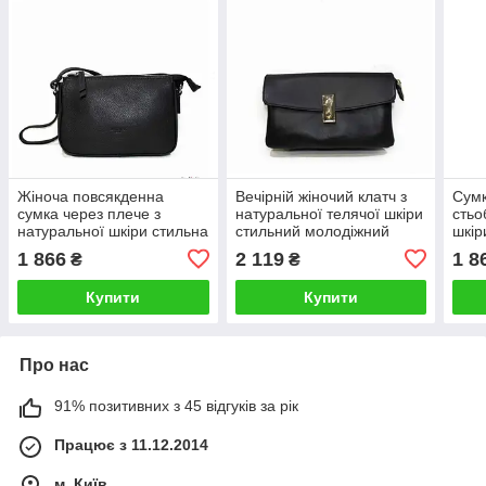
Жіноча повсякденна
Вечірній жіночий клатч з
Сумк
сумка через плече з
натуральної телячої шкіри
стьо
натуральної шкіри стильна
стильний молодіжний
шкір
20×15×5 см чорна
21×13×6 см чорний
20×
1 866
2 119
1 8
₴
₴
Купити
Купити
Про нас
91% позитивних з 45 відгуків за рік
Працює з 11.12.2014
м. Київ