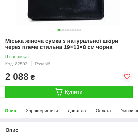
Міська жіноча сумка з натуральної шкіри
через плече стильна 19×13×8 см чорна
В наявності
Код: 82502
Роздріб
2 088
₴
Купити
Опис
Характеристики
Доставка
Оплата
Умови п
Опис