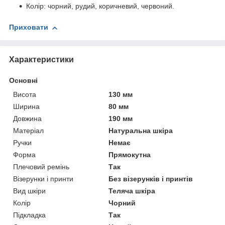
Колір: чорний, рудий, коричневий, червоний.
Приховати
Характеристики
Основні
Висота
130 мм
Ширина
80 мм
Довжина
190 мм
Матеріал
Натуральна шкіра
Ручки
Немає
Форма
Прямокутна
Плечовий ремінь
Так
Візерунки і принти
Без візерунків і принтів
Вид шкіри
Теляча шкіра
Колір
Чорний
Підкладка
Так