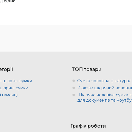
, рудий.
горії
ТОП товари
і шкіряні сумки
Сумка чоловіча із натурал
шкіряні сумки
Рюкзак шкіряний чоловіч
 гаманці
Шкіряна чоловіча сумка-
для документів та ноутбу
Графік роботи