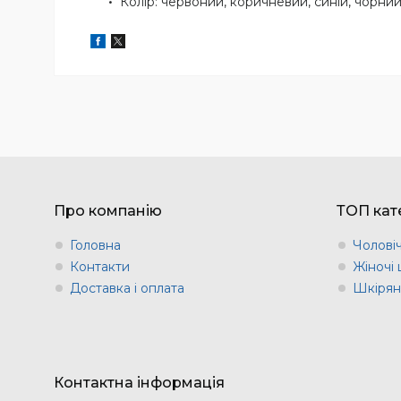
Колір: червоний, коричневий, синій, чорний
Про компанію
ТОП кате
Головна
Чоловіч
Контакти
Жіночі 
Доставка і оплата
Шкіряні