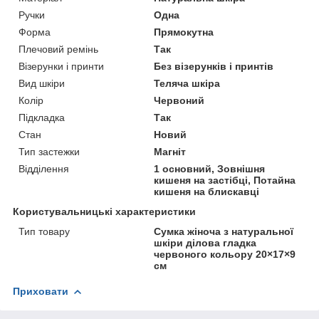
Ручки
Одна
Форма
Прямокутна
Плечовий ремінь
Так
Візерунки і принти
Без візерунків і принтів
Вид шкіри
Теляча шкіра
Колір
Червоний
Підкладка
Так
Стан
Новий
Тип застежки
Магніт
Відділення
1 основний, Зовнішня
кишеня на застібці, Потайна
кишеня на блискавці
Користувальницькі характеристики
Тип товару
Сумка жіноча з натуральної
шкіри ділова гладка
червоного кольору 20×17×9
см
Приховати