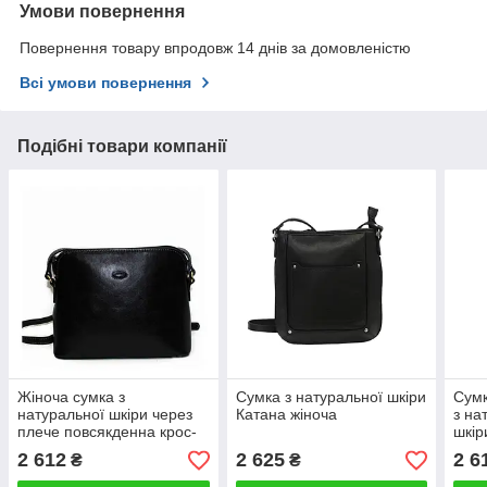
Умови повернення
Повернення товару впродовж 14 днів за домовленістю
Всі умови повернення
Подібні товари компанії
Жіноча сумка з
Сумка з натуральної шкіри
Сумк
натуральної шкіри через
Катана жіноча
з на
плече повсякденна крос-
шкір
боді 23×20×8 см чорна
моло
2 612
2 625
2 6
₴
₴
світ