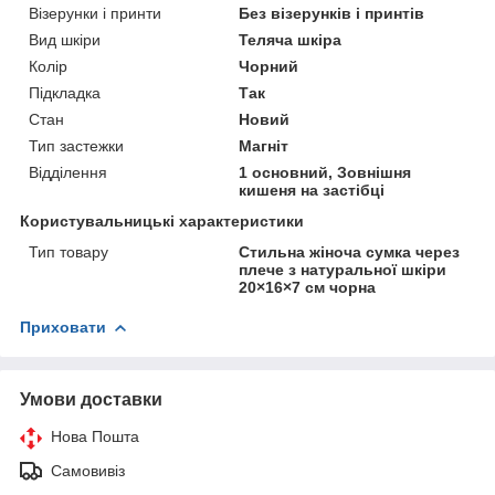
Візерунки і принти
Без візерунків і принтів
Вид шкіри
Теляча шкіра
Колір
Чорний
Підкладка
Так
Стан
Новий
Тип застежки
Магніт
Відділення
1 основний, Зовнішня
кишеня на застібці
Користувальницькі характеристики
Тип товару
Стильна жіноча сумка через
плече з натуральної шкіри
20×16×7 см чорна
Приховати
Умови доставки
Нова Пошта
Самовивіз