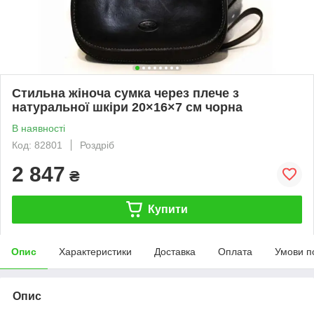
Стильна жіноча сумка через плече з
натуральної шкіри 20×16×7 см чорна
В наявності
Код: 82801
Роздріб
2 847
₴
Купити
Опис
Характеристики
Доставка
Оплата
Умови п
Опис