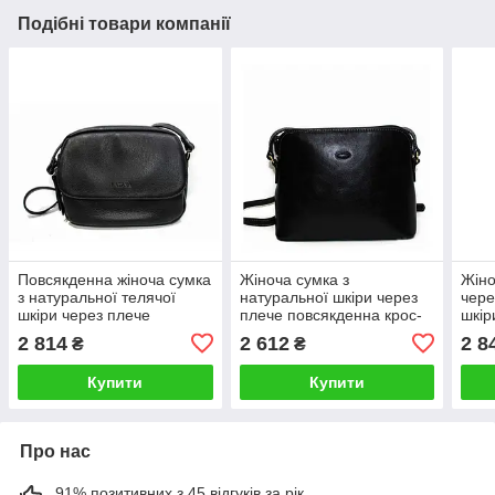
Подібні товари компанії
Повсякденна жіноча сумка
Жіноча сумка з
Жіно
з натуральної телячої
натуральної шкіри через
чере
шкіри через плече
плече повсякденна крос-
шкір
21×17×6 см чорна
боді 23×20×8 см чорна
коль
2 814
2 612
2 8
₴
₴
Купити
Купити
Про нас
91% позитивних з 45 відгуків за рік