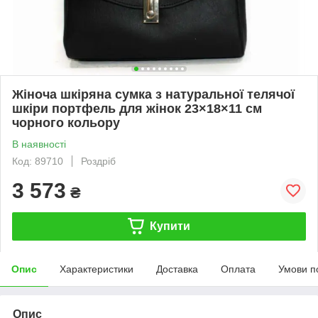
Жіноча шкіряна сумка з натуральної телячої
шкіри портфель для жінок 23×18×11 см
чорного кольору
В наявності
Код: 89710
Роздріб
3 573
₴
Купити
Опис
Характеристики
Доставка
Оплата
Умови п
Опис