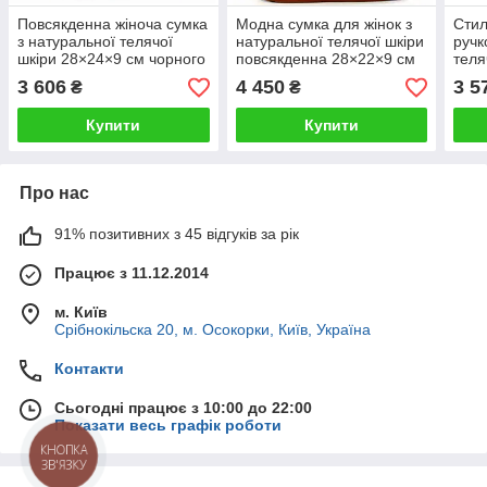
Повсякденна жіноча сумка
Модна сумка для жінок з
Стил
з натуральної телячої
натуральної телячої шкіри
ручк
шкіри 28×24×9 см чорного
повсякденна 28×22×9 см
теля
кольору
руда
см ч
3 606
4 450
3 5
₴
₴
Купити
Купити
Про нас
91% позитивних з 45 відгуків за рік
Працює з 11.12.2014
м. Київ
Срібнокільска 20, м. Осокорки, Київ, Україна
Контакти
Сьогодні працює з 10:00 до 22:00
Показати весь графік роботи
КНОПКА
ЗВ'ЯЗКУ