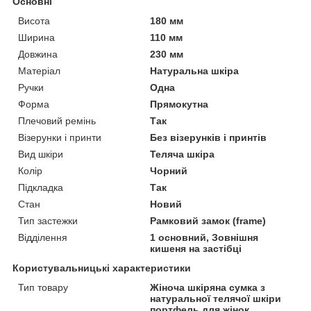
Основні
Висота
180 мм
Ширина
110 мм
Довжина
230 мм
Матеріал
Натуральна шкіра
Ручки
Одна
Форма
Прямокутна
Плечовий ремінь
Так
Візерунки і принти
Без візерунків і принтів
Вид шкіри
Теляча шкіра
Колір
Чорний
Підкладка
Так
Стан
Новий
Тип застежки
Рамковий замок (frame)
Відділення
1 основний, Зовнішня
кишеня на застібці
Користувальницькі характеристики
Тип товару
Жіноча шкіряна сумка з
натуральної телячої шкіри
портфель для жінок