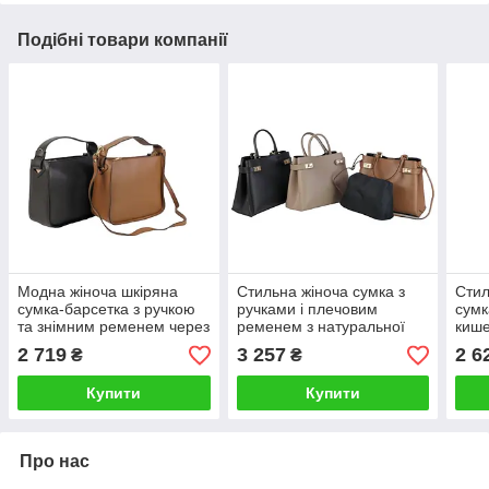
Подібні товари компанії
Модна жіноча шкіряна
Стильна жіноча сумка з
Стил
сумка-барсетка з ручкою
ручками і плечовим
сумк
та знімним ременем через
ременем з натуральної
кише
плече
шкіри 36×26×15 см
теле
2 719
3 257
2 6
₴
₴
Virgi
Купити
Купити
Про нас