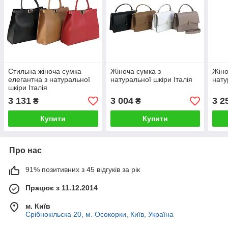
Стильна жіноча сумка
Жіноча сумка з
Жіно
елегантна з натуральної
натуральної шкіри Італія
нату
шкіри Італія
3 131
3 004
3 2
₴
₴
Купити
Купити
Про нас
91% позитивних з 45 відгуків за рік
Працює з 11.12.2014
м. Київ
Срібнокільска 20, м. Осокорки, Київ, Україна