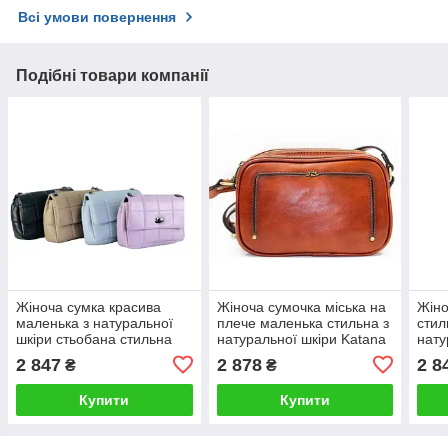
Всі умови повернення
Подібні товари компанії
Жіноча сумка красива
Жіноча сумочка міська на
Жіно
маленька з натуральної
плече маленька стильна з
стил
шкіри стьобана стильна
натуральної шкіри Katana
нату
Cont
2 847
2 878
2 8
₴
₴
Купити
Купити