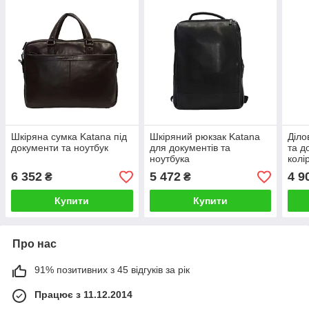
Шкіряна сумка Katana під
Шкіряний рюкзак Katana
Діло
документи та ноутбук
для документів та
та д
ноутбука
колі
37×
6 352
5 472
4 9
₴
₴
Купити
Купити
Про нас
91% позитивних з 45 відгуків за рік
Працює з 11.12.2014