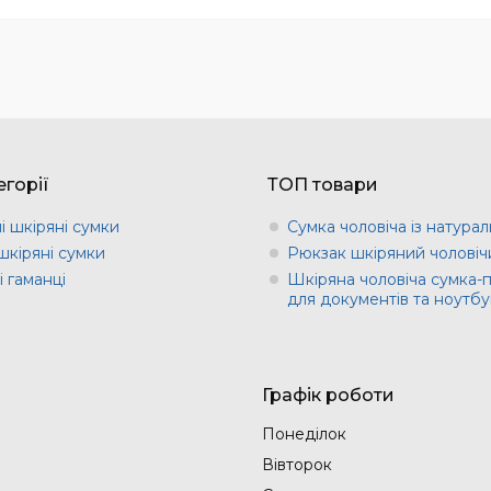
горії
ТОП товари
і шкіряні сумки
Сумка чоловіча із натурал
шкіряні сумки
Рюкзак шкіряний чоловіч
 гаманці
Шкіряна чоловіча сумка-
для документів та ноутбу
Графік роботи
Понеділок
Вівторок