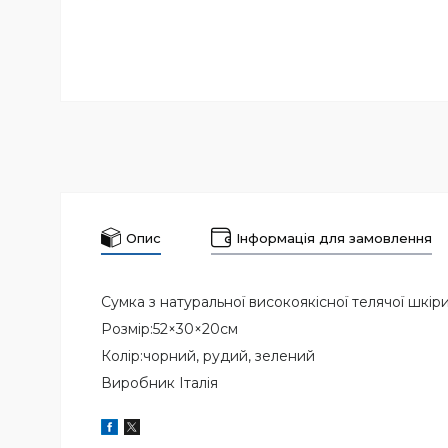
Опис
Інформація для замовлення
Сумка з натуральної високоякісної телячої шкір
Розмір:52×30×20см
Колір:чорний, рудий, зелений
Виробник Італія