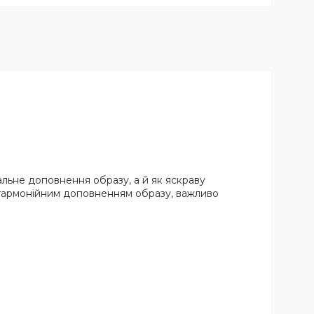
нальне доповнення образу, а й як яскраву
м гармонійним доповненням образу, важливо