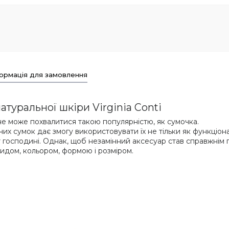
ормація для замовлення
атуральної шкіри Virginia Conti
е може похвалитися такою популярністю, як сумочка.
чих сумок дає змогу використовувати їх не тільки як функціо
іт господині. Однак, щоб незамінний аксесуар став справжні
идом, кольором, формою і розміром.