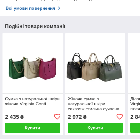
Всі умови повернення
Подібні товари компанії
Сумка з натуральної шкіри
Жіноча сумка з
Діло
жіноча Virginia Conti
натуральної шкіри
Virgi
саквояж стильна сучасна
пле
Virginia Conti
31×2
2 435
2 972
2 8
₴
₴
нату
Купити
Купити