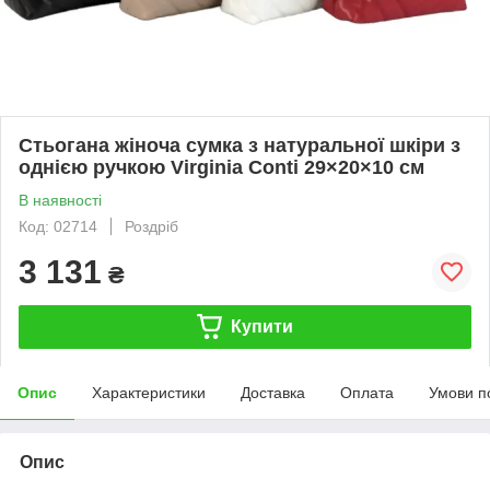
Стьогана жіноча сумка з натуральної шкіри з
однією ручкою Virginia Conti 29×20×10 см
В наявності
Код: 02714
Роздріб
3 131
₴
Купити
Опис
Характеристики
Доставка
Оплата
Умови п
Опис