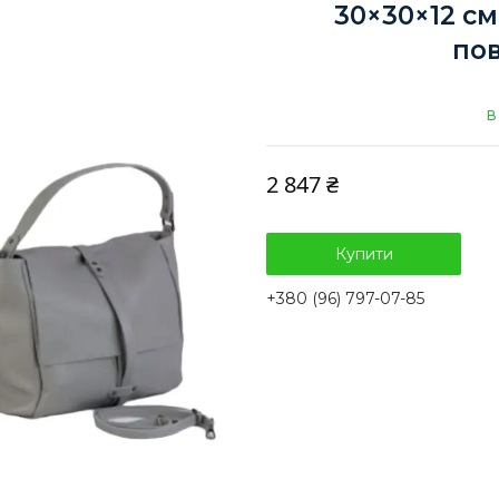
30×30×12 с
пов
В
2 847 ₴
Купити
+380 (96) 797-07-85