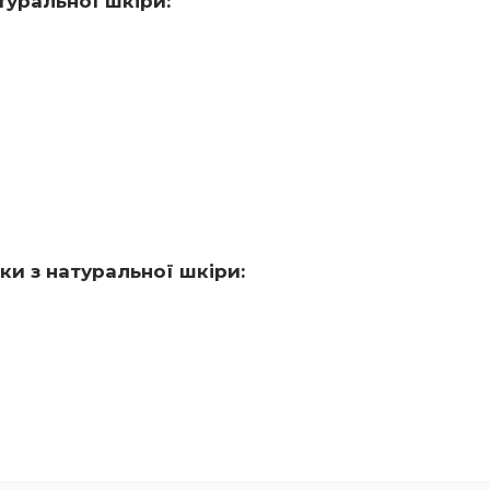
туральної шкіри:
и з натуральної шкіри: