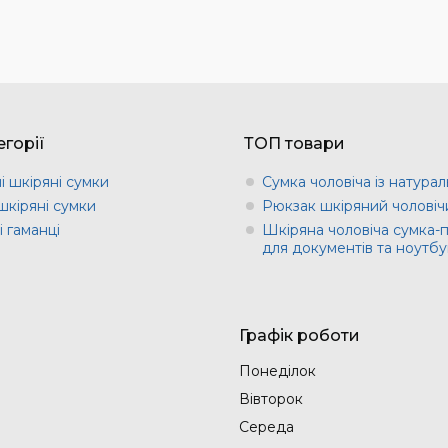
горії
ТОП товари
і шкіряні сумки
Сумка чоловіча із натурал
шкіряні сумки
Рюкзак шкіряний чоловіч
 гаманці
Шкіряна чоловіча сумка-
для документів та ноутбу
Графік роботи
Понеділок
Вівторок
Середа