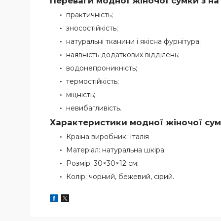
Переваги модної жіночої сумки з на
практичність;
зносостійкість;
натуральні тканини і якісна фурнітура;
наявність додаткових відділень;
водонепроникність;
термостійкість;
міцність;
невибагливість.
Характеристики модної жіночої сумк
Країна виробник: Італія
Матеріал: натуральна шкіра;
Розмір: 30×30×12 см;
Колір: чорний, бежевий, сірий.