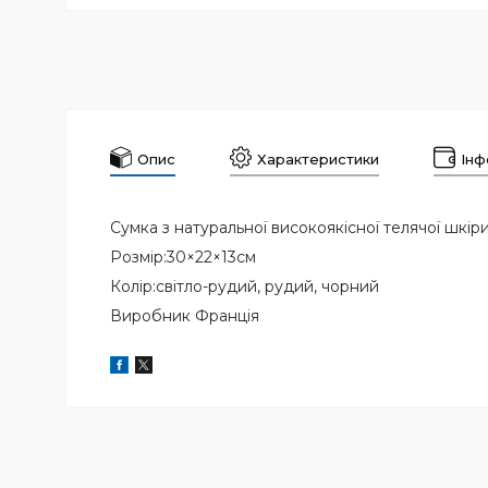
Опис
Характеристики
Інф
Сумка з натуральної високоякісної телячої шкір
Розмір:30×22×13см
Колір:світло-рудий, рудий, чорний
Виробник Франція