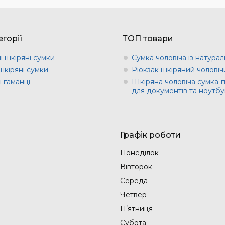
горії
ТОП товари
і шкіряні сумки
Сумка чоловіча із натурал
шкіряні сумки
Рюкзак шкіряний чоловіч
 гаманці
Шкіряна чоловіча сумка-
для документів та ноутбу
Графік роботи
Понеділок
Вівторок
Середа
Четвер
Пʼятниця
Субота