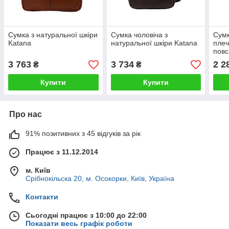
Сумка з натуральної шкіри
Сумка чоловіча з
Сумк
Katana
натуральної шкіри Katana
плеч
повс
зруч
3 763
3 734
2 2
₴
₴
Купити
Купити
Про нас
91% позитивних з 45 відгуків за рік
Працює з 11.12.2014
м. Київ
Срібнокільска 20, м. Осокорки, Київ, Україна
Контакти
Сьогодні працює з 10:00 до 22:00
Показати весь графік роботи