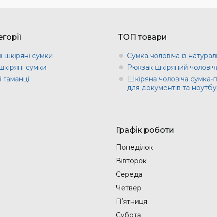
горії
ТОП товари
і шкіряні сумки
Сумка чоловіча із натурал
шкіряні сумки
Рюкзак шкіряний чоловіч
 гаманці
Шкіряна чоловіча сумка-
для документів та ноутбу
Графік роботи
Понеділок
Вівторок
Середа
Четвер
Пʼятниця
Субота