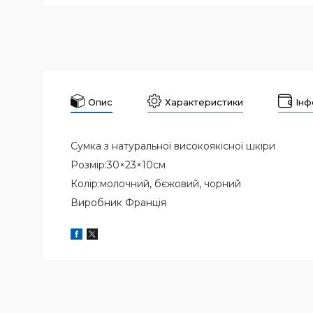
Опис
Характеристики
Інф
Сумка з натуральної високоякісної шкіри
Розмір:30×23×10см
Колір:молочний, бєжовий, чорний
Виробник Франція