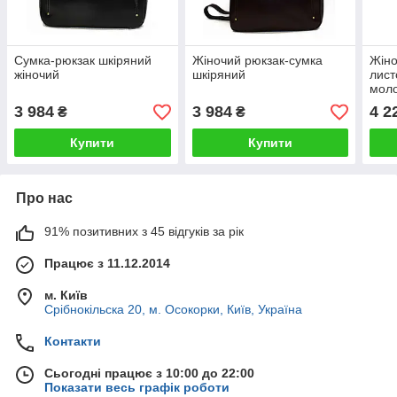
Сумка-рюкзак шкіряний
Жіночий рюкзак-сумка
Жіно
жіночий
шкіряний
лис
моло
модн
3 984
3 984
4 2
₴
₴
Купити
Купити
Про нас
91% позитивних з 45 відгуків за рік
Працює з 11.12.2014
м. Київ
Срібнокільска 20, м. Осокорки, Київ, Україна
Контакти
Сьогодні працює з 10:00 до 22:00
Показати весь графік роботи