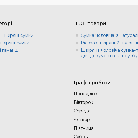
горії
ТОП товари
і шкіряні сумки
Сумка чоловіча із натурал
шкіряні сумки
Рюкзак шкіряний чоловіч
 гаманці
Шкіряна чоловіча сумка-
для документів та ноутбу
Графік роботи
Понеділок
Вівторок
Середа
Четвер
Пʼятниця
Субота