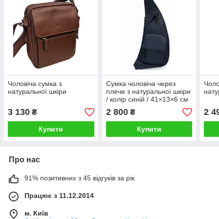
Чоловіча сумка з
Сумка чоловіча через
Чоло
натуральної шкіри
плече з натуральної шкіри
нату
/ колір синій / 41×13×6 см
3 130
2 800
2 4
₴
₴
Купити
Купити
Про нас
91% позитивних з 45 відгуків за рік
Працює з 11.12.2014
м. Київ