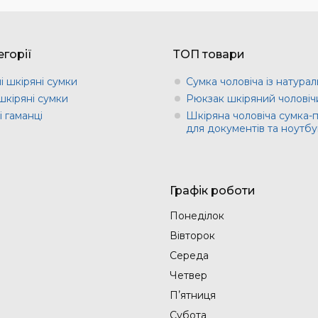
горії
ТОП товари
і шкіряні сумки
Сумка чоловіча із натурал
шкіряні сумки
Рюкзак шкіряний чоловіч
 гаманці
Шкіряна чоловіча сумка-
для документів та ноутбу
Графік роботи
Понеділок
Вівторок
Середа
Четвер
Пʼятниця
Субота