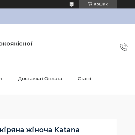
Кошик
окоякісної
н
Доставка і Оплата
Статті
кіряна жіноча Katana