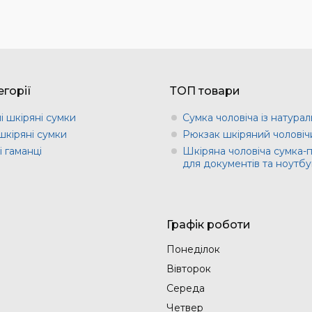
горії
ТОП товари
і шкіряні сумки
Сумка чоловіча із натурал
шкіряні сумки
Рюкзак шкіряний чоловіч
 гаманці
Шкіряна чоловіча сумка-
для документів та ноутбу
Графік роботи
Понеділок
Вівторок
Середа
Четвер